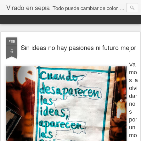
Virado en sepia
Todo puede cambiar de color, depende de nosotros y de nuestra capacidad para aprender a mirar. Hablamos de sociedad, economía, empresa, política, RRHH, formación. De Historia reciente, de educación y de temas sociales.
FEB
Sin ideas no hay pasiones ni futuro mejor
6
Va
mo
s a
olvi
dar
no
s
por
un
mo