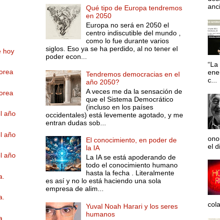
anci
Qué tipo de Europa tendremos
en 2050
Europa no será en 2050 el
centro indiscutible del mundo ,
como lo fue durante varios
siglos. Eso ya se ha perdido, al no tener el
e hoy
poder econ...
“La 
orea
ene
Tendremos democracias en el
c...
año 2050?
A veces me da la sensación de
orea
que el Sistema Democrático
(incluso en los países
l año
occidentales) está levemente agotado, y me
entran dudas sob...
l año
ono
El conocimiento, en poder de
el d
la IA
l año
La IA se está apoderando de
todo el conocimiento humano
hasta la fecha . Literalmente
a.
es así y no lo está haciendo una sola
empresa de alim...
a.
col
Yuval Noah Harari y los seres
humanos
a.