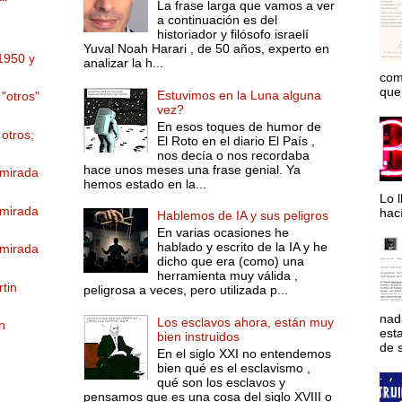
La frase larga que vamos a ver
a continuación es del
historiador y filósofo israelí
Yuval Noah Harari , de 50 años, experto en
1950 y
analizar la h...
com
que 
Estuvimos en la Luna alguna
"otros"
vez?
En esos toques de humor de
otros;
El Roto en el diario El País ,
nos decía o nos recordaba
hace unos meses una frase genial. Ya
 mirada
hemos estado en la...
Lo l
 mirada
hac
Hablemos de IA y sus peligros
En varias ocasiones he
hablado y escrito de la IA y he
 mirada
dicho que era (como) una
herramienta muy válida ,
rtin
peligrosa a veces, pero utilizada p...
nad
Los esclavos ahora, están muy
in
est
bien instruidos
de s
En el siglo XXI no entendemos
bien qué es el esclavismo ,
qué son los esclavos y
pensamos que es una cosa del siglo XVIII o