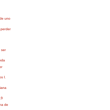
 de uno
 perder
 ser
oda
er
s I.
biana
19
na de