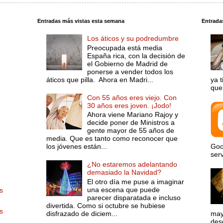
Entradas más vistas esta semana
Entrada
Los áticos y su podredumbre
Preocupada está media
España rica, con la decisión de
el Gobierno de Madrid de
ponerse a vender todos los
áticos que pilla. Ahora en Madri...
ya 
que 
Con 55 años eres viejo. Con
30 años eres joven. ¡Jodo!
Ahora viene Mariano Rajoy y
decide poner de Ministros a
gente mayor de 55 años de
media. Que es tanto como reconocer que
los jóvenes están...
Goo
serv
¿No estaremos adelantando
demasiado la Navidad?
El otro día me puse a imaginar
una escena que puede
s
parecer disparatada e incluso
divertida. Como si octubre se hubiese
s
disfrazado de diciem...
may
desd