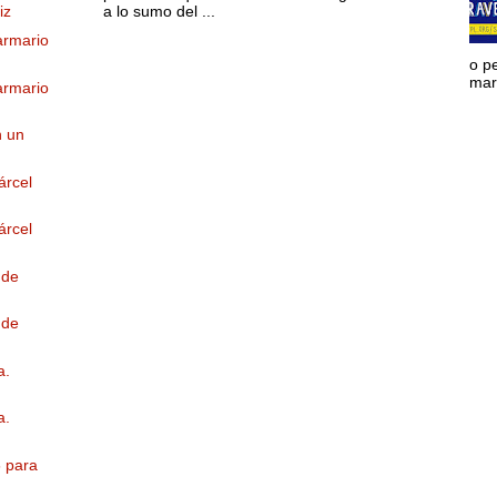
a lo sumo del ...
iz
armario
o p
mara
armario
n un
árcel
árcel
 de
 de
a.
a.
6 para