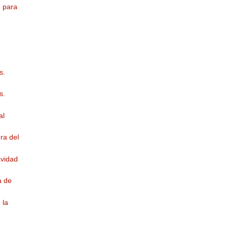
6 para
s.
s.
al
ra del
avidad
a de
 la