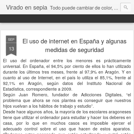
Virado en sepia
Todo puede cambiar de color, depende de nosotros y de nuestra capacidad para aprender a mirar. Hablamos de sociedad, economía, empresa, política, RRHH, formación. De Historia reciente, de educación y de temas sociales.
El uso de internet en España y algunas
SEP
13
medidas de seguridad
El uso del ordenador entre los menores es prácticamente
universal. En España, el 94,5% por ciento de ellos lo han utilizado
durante los últimos tres meses, frente al 97,9% en Aragón. Y en
cuanto al uso de Internet, en el país lo utiliza el 85,1%, frente al
92,1% en Aragón, según datos del Instituto Nacional de
Estadística, correspondiente a 2009.
Según Juan Romero, fundador de Adicciones Digitales, “el
problema que ahora se nos plantea es conseguir que nuestros
hijos vuelvan a los hábitos de trabajo y estudio”.
Desde hace algunos años, la mayoría de los escolares aragoneses
tiene que utilizar el ordenador para estudiar y hacer los deberes en
casa, por lo que en muchos casos es imposible ejercer el
adecuado control sobre el uso que hacen de estos aparatos.