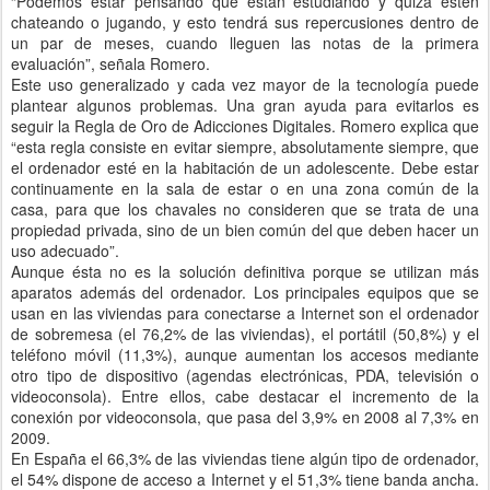
“Podemos estar pensando que están estudiando y quizá estén
chateando o jugando, y esto tendrá sus repercusiones dentro de
un par de meses, cuando lleguen las notas de la primera
evaluación”, señala Romero.
Este uso generalizado y cada vez mayor de la tecnología puede
plantear algunos problemas. Una gran ayuda para evitarlos es
seguir la Regla de Oro de Adicciones Digitales. Romero explica que
“esta regla consiste en evitar siempre, absolutamente siempre, que
el ordenador esté en la habitación de un adolescente. Debe estar
continuamente en la sala de estar o en una zona común de la
casa, para que los chavales no consideren que se trata de una
propiedad privada, sino de un bien común del que deben hacer un
uso adecuado”.
Aunque ésta no es la solución definitiva porque se utilizan más
aparatos además del ordenador. Los principales equipos que se
usan en las viviendas para conectarse a Internet son el ordenador
de sobremesa (el 76,2% de las viviendas), el portátil (50,8%) y el
teléfono móvil (11,3%), aunque aumentan los accesos mediante
otro tipo de dispositivo (agendas electrónicas, PDA, televisión o
videoconsola). Entre ellos, cabe destacar el incremento de la
conexión por videoconsola, que pasa del 3,9% en 2008 al 7,3% en
2009.
En España el 66,3% de las viviendas tiene algún tipo de ordenador,
el 54% dispone de acceso a Internet y el 51,3% tiene banda ancha.