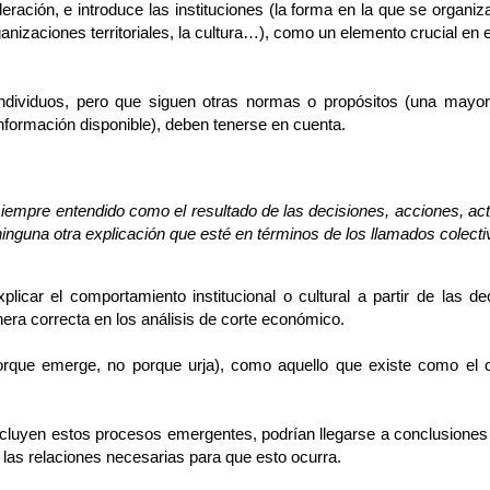
eración, e introduce las instituciones (la forma en la que se organi
zaciones territoriales, la cultura…), como un elemento crucial en e
 individuos, pero que siguen otras normas o propósitos (una mayor
información disponible), deben tenerse en cuenta.
mpre entendido como el resultado de las decisiones, acciones, acti
nguna otra explicación que esté en términos de los llamados colecti
licar el comportamiento institucional o cultural a partir de las de
nera correcta en los análisis de corte económico.
orque emerge, no porque urja), como aquello que existe como el c
ncluyen estos procesos emergentes, podrían llegarse a conclusiones p
y las relaciones necesarias para que esto ocurra.