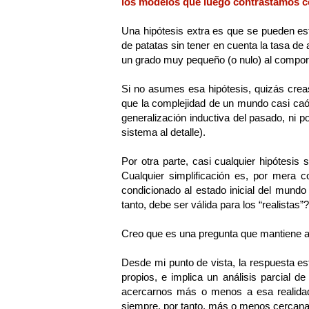
los modelos que luego contrastamos co
Una hipótesis extra es que se pueden est
de patatas sin tener en cuenta la tasa de 
un grado muy pequeño (o nulo) al compor
Si no asumes esa hipótesis, quizás creas 
que la complejidad de un mundo casi caót
generalización inductiva del pasado, ni po
sistema al detalle).
Por otra parte, casi cualquier hipótesis 
Cualquier simplificación es, por mera c
condicionado al estado inicial del mund
tanto, debe ser válida para los “realistas”?
Creo que es una pregunta que mantiene ab
Desde mi punto de vista, la respuesta e
propios, e implica un análisis parcial 
acercarnos más o menos a esa realidad
siempre, por tanto, más o menos cercanas 