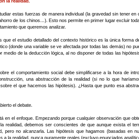
n la realidad.
udiar estas fuerzas de manera individual (la gravedad sin tener e
ahorro de los chinos…). Esto nos permite en primer lugar excluir toda
tamiento que queremos analizar.
que el estudio detallado del contexto histórico es la única forma d
ico (donde una variable se ve afectada por todas las demás) no pue
r medio de la deducción lógica, al no disponer de todas las hipótesis
sobre el comportamiento social debe simplificarse a la hora de intr
onstrucción, una abstracción de la realidad (si no lo que haríamo
o sobre el que hacemos las hipótesis). ¿Hasta que punto esa abstra
ierto el debate.
stá en el enfoque. Empezando porque cualquier observación que obt
de la realidad, debemos ser conscientes de que aunque exista el te
, pero no alcanzarla. Las hipótesis que hagamos (basadas en nue
a la realidad, nunca puramente reales (excluyo enunciados analítico