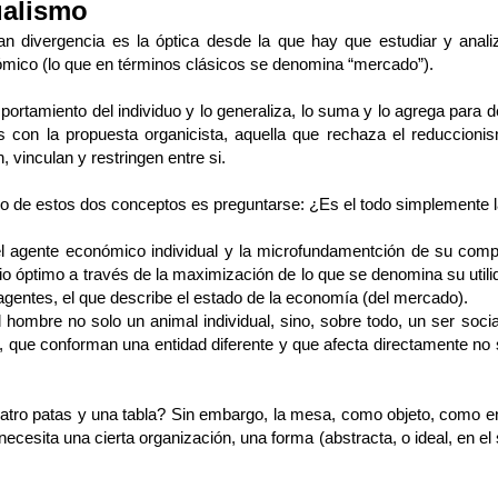
ualismo
ñan divergencia es la óptica desde la que hay que estudiar y anal
ómico (lo que en términos clásicos se denomina “mercado”).
mportamiento del individuo y lo generaliza, lo suma y lo agrega para 
os con la propuesta organicista, aquella que rechaza el reduccion
 vinculan y restringen entre si.
pio de estos dos conceptos es preguntarse: ¿Es el todo simplemente
l agente económico individual y la microfundamentción de su compo
o óptimo a través de la maximización de lo que se denomina su utili
s agentes, el que describe el estado de la economía (del mercado).
el hombre no solo un animal individual, sino, sobre todo, un ser soci
s, que conforman una entidad diferente y que afecta directamente no s
ro patas y una tabla? Sin embargo, la mesa, como objeto, como ent
ecesita una cierta organización, una forma (abstracta, o ideal, en el s