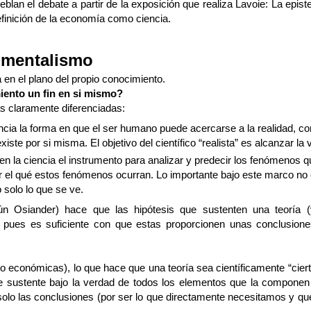
n el debate a partir de la exposición que realiza Lavoie: La epistem
finición de la economía como ciencia.
rumentalismo
 en el plano del propio conocimiento.
iento un fin en si mismo?
as claramente diferenciadas:
encia la forma en que el ser humano puede acercarse a la realidad, co
ste por si misma. El objetivo del científico “realista” es alcanzar la 
en la ciencia el instrumento para analizar y predecir los fenómenos q
 el qué estos fenómenos ocurran. Lo importante bajo este marco no 
 solo lo que se ve.
egún Osiander) hace que las hipótesis que sustenten una teoría (
s, pues es suficiente con que estas proporcionen unas conclusione
so económicas), lo que hace que una teoría sea científicamente “cier
a se sustente bajo la verdad de todos los elementos que la componen
, solo las conclusiones (por ser lo que directamente necesitamos y q