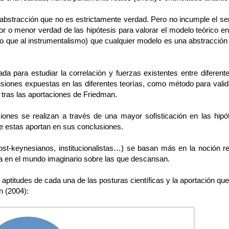
 abstracción que no es estrictamente verdad. Pero no incumple el senti
r o menor verdad de las hipótesis para valorar el modelo teórico e
 que al instrumentalismo) que cualquier modelo es una abstracción 
da para estudiar la correlación y fuerzas existentes entre difere
usiones expuestas en las diferentes teorías, como método para valid
o tras las aportaciones de Friedman.
ciones se realizan a través de una mayor sofisticación en las hip
ue estas aportan en sus conclusiones.
t-keynesianos, institucionalistas…) se basan más en la noción reali
a en el mundo imaginario sobre las que descansan.
ptitudes de cada una de las posturas científicas y la aportación que
n (2004):