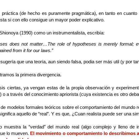
 práctica (de hecho es puramente pragmática), en tanto en cuanto 
sta si con ello consigue un mayor poder explicativo.
Shionoya (1990) como un instrumentalista, escribía:
eses does not matter…The role of hypotheses is merely formal; ev
ined from it for our laws.”
sugería que una teoría, aun siendo falsa, podia ser más util (y por tan
tramos la primera divergencia.
ótesis ciertas, ya vengan estas de la propia observación y experimen
o a través del conocimiento apriorista (cuya existencia es otro debat
 de modelos formales teóricos sobre el comportamiento del mundo rea
gnifica aquello de “real”. Y es que, ¿Cuan realista puede ser una sim
 muestra la “verdad” del mundo real (algo complejo y lleno de infin
que lo mueven.
El movimiento o comportamiento lo describimos a 