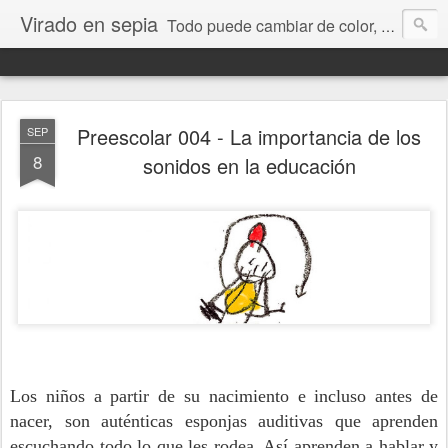
Virado en sepia
Todo puede cambiar de color, depende de nosotros y de nuestra capacidad para aprender a mirar. Hablamos de sociedad, economía, empresa, política, RRHH, formación. De Historia reciente, de educación y de temas sociales.
Preescolar 004 - La importancia de los
SEP
8
sonidos en la educación
Los niños a partir de su nacimiento e incluso antes de
nacer, son auténticas esponjas auditivas que aprenden
escuchando todo lo que les rodea. Así aprenden a hablar y