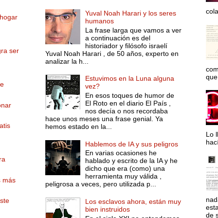
col
Yuval Noah Harari y los seres
 hogar
humanos
La frase larga que vamos a ver
a continuación es del
historiador y filósofo israelí
gra ser
Yuval Noah Harari , de 50 años, experto en
analizar la h...
com
que 
Estuvimos en la Luna alguna
De
vez?
En esos toques de humor de
El Roto en el diario El País ,
onar
nos decía o nos recordaba
hace unos meses una frase genial. Ya
atis
hemos estado en la...
Lo l
hac
Hablemos de IA y sus peligros
En varias ocasiones he
ra
hablado y escrito de la IA y he
dicho que era (como) una
herramienta muy válida ,
es más
peligrosa a veces, pero utilizada p...
nad
este
Los esclavos ahora, están muy
est
bien instruidos
de s