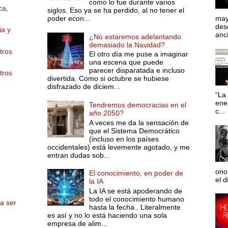
como lo fue durante varios
ca,
siglos. Eso ya se ha perdido, al no tener el
poder econ...
may
desd
ia y
anci
¿No estaremos adelantando
demasiado la Navidad?
tros
El otro día me puse a imaginar
una escena que puede
parecer disparatada e incluso
tros
divertida. Como si octubre se hubiese
disfrazado de diciem...
“La 
ene
Tendremos democracias en el
c...
año 2050?
A veces me da la sensación de
que el Sistema Democrático
(incluso en los países
occidentales) está levemente agotado, y me
entran dudas sob...
ono
El conocimiento, en poder de
el d
la IA
La IA se está apoderando de
todo el conocimiento humano
 a ser
hasta la fecha . Literalmente
es así y no lo está haciendo una sola
empresa de alim...