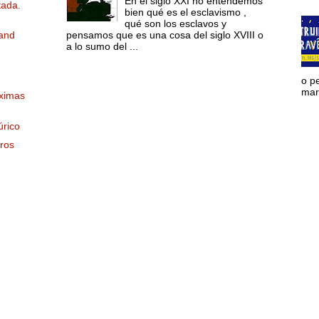
En el siglo XXI no entendemos
tada.
bien qué es el esclavismo ,
qué son los esclavos y
pensamos que es una cosa del siglo XVIII o
 and
a lo sumo del ...
o p
mara
ximas
úrico
ros