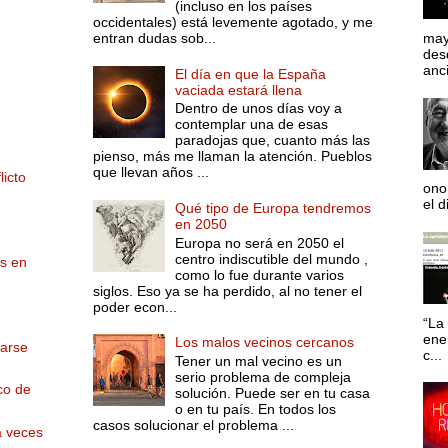
(incluso en los países
occidentales) está levemente agotado, y me
entran dudas sob...
may
desd
anci
El día en que la España
vaciada estará llena
Dentro de unos días voy a
contemplar una de esas
paradojas que, cuanto más las
pienso, más me llaman la atención. Pueblos
que llevan años ...
licto
ono
el d
Qué tipo de Europa tendremos
en 2050
Europa no será en 2050 el
centro indiscutible del mundo ,
s en
como lo fue durante varios
siglos. Eso ya se ha perdido, al no tener el
poder econ...
“La 
ene
Los malos vecinos cercanos
marse
c...
Tener un mal vecino es un
serio problema de compleja
co de
solución. Puede ser en tu casa
o en tu país. En todos los
casos solucionar el problema ...
a veces