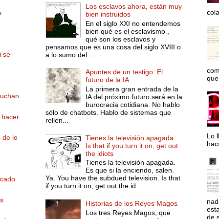
Los esclavos ahora, están muy
col
s
bien instruidos
En el siglo XXI no entendemos
bien qué es el esclavismo ,
qué son los esclavos y
pensamos que es una cosa del siglo XVIII o
i se
a lo sumo del ...
com
Apuntes de un testigo. El
que 
futuro de la IA
La primera gran entrada de la
cuchan.
IA del próximo futuro será en la
burocracia cotidiana. No hablo
sólo de chatbots. Hablo de sistemas que
 hacer
rellen...
Lo l
 de lo
Tienes la televisión apagada.
hac
Is that if you turn it on, get out
the idiots
Tienes la televisión apagada.
Es que si la enciendo, salen.
Ya. You have the subdued television. Is that
icado
if you turn it on, get out the id...
es
nad
Historias de los Reyes Magos
est
Los tres Reyes Magos, que
de s