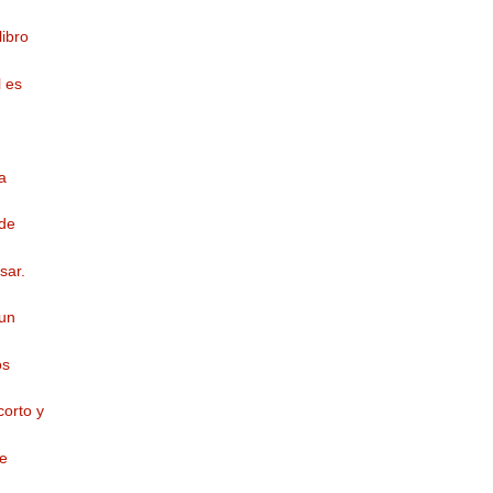
libro
l es
a
 de
sar.
 un
os
corto y
de