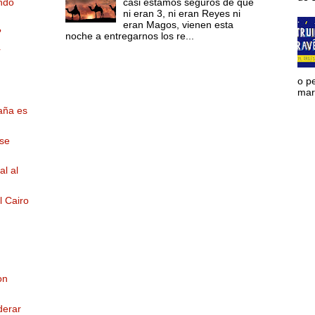
casi estamos seguros de que
ndo
ni eran 3, ni eran Reyes ni
eran Magos, vienen esta
?
noche a entregarnos los re...
r
o p
mara
paña es
 se
al al
l Cairo
on
derar