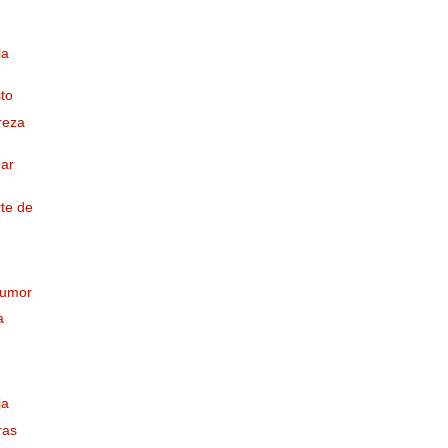
la
to
reza
bar
te de
humor
a
ja
ras