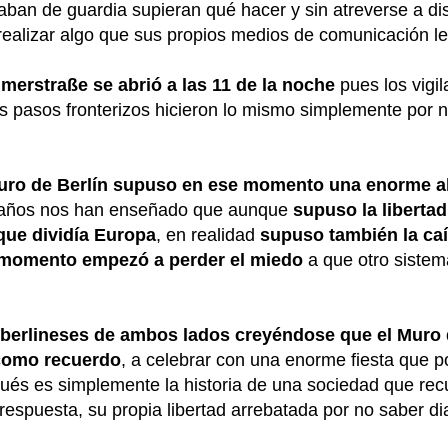
taban de guardia supieran qué hacer y sin atreverse a d
realizar algo que sus propios medios de comunicación le
merstraße se abrió a las 11 de la noche
pues los vigi
os pasos fronterizos hicieron lo mismo simplemente por n
Muro de Berlín supuso en ese momento una enorme ale
 años nos han enseñado que aunque
supuso la libertad
que dividía Europa
, en realidad
supuso también la caí
e momento empezó a perder el miedo
a que otro sistem
 berlineses de ambos lados creyéndose que el Muro d
 como recuerdo
, a celebrar con una enorme fiesta que por
espués es simplemente la historia de una sociedad que re
respuesta, su propia libertad arrebatada por no saber di