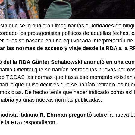
sin que se lo pudieran imaginar las autoridades de nin
rdado los protagonistas políticos de aquellas fechas,
c
er
pues se basaba en una equivocada interpretación de
ar las normas de acceso y viaje desde la RDA a la R
ó del la RDA Günter Schabowski anunció en una con
emania Oriental que se habían retirado las nuevas normas
rado TODAS las normas que hasta ese momento existían (
idad lo que quiso decir es que se habían retirado las nu
ximos días. De hecho tenía que haber indicado como así 
e habría ya unas nuevas normas publicadas.
iodista italiano R. Ehrman preguntó
sobre la nueva L
de la RDA respondieron.