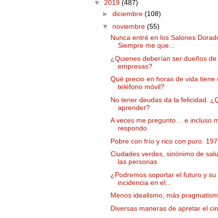
▼
2019
(487)
►
diciembre
(108)
▼
noviembre
(55)
Nunca entré en los Salones Dorad
Siempre me que...
¿Quienes deberían ser dueños de 
empresas?
Qué precio en horas de vida tiene
teléfono móvil?
No tener deudas da la felicidad. ¿
aprender?
A veces me pregunto… e incluso 
respondo
Pobre con frío y rico con puro. 19
Ciudades verdes, sinónimo de sal
las personas
¿Podremos soportar el futuro y su
incidencia en el...
Menos idealismo, más pragmatis
Diversas maneras de apretar el ci