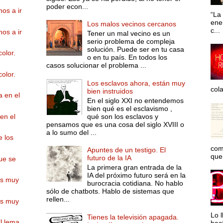
poder econ...
os a ir
“La 
ene
Los malos vecinos cercanos
c...
os a ir
Tener un mal vecino es un
serio problema de compleja
solución. Puede ser en tu casa
color.
o en tu país. En todos los
casos solucionar el problema ...
color.
Los esclavos ahora, están muy
col
bien instruidos
 en el
En el siglo XXI no entendemos
bien qué es el esclavismo ,
qué son los esclavos y
en el
pensamos que es una cosa del siglo XVIII o
a lo sumo del ...
e los
com
Apuntes de un testigo. El
que 
futuro de la IA
ue se
La primera gran entrada de la
IA del próximo futuro será en la
es muy
burocracia cotidiana. No hablo
sólo de chatbots. Hablo de sistemas que
rellen...
es muy
Lo l
Tienes la televisión apagada.
l lema