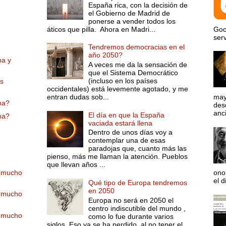
España rica, con la decisión de
el Gobierno de Madrid de
ponerse a vender todos los
áticos que pilla. Ahora en Madri...
Goo
serv
Tendremos democracias en el
año 2050?
na y
A veces me da la sensación de
que el Sistema Democrático
(incluso en los países
as
occidentales) está levemente agotado, y me
entran dudas sob...
may
lpa?
desd
anci
El día en que la España
lpa?
vaciada estará llena
Dentro de unos días voy a
contemplar una de esas
paradojas que, cuanto más las
pienso, más me llaman la atención. Pueblos
que llevan años ...
y mucho
ono
el d
Qué tipo de Europa tendremos
en 2050
y mucho
Europa no será en 2050 el
centro indiscutible del mundo ,
y mucho
como lo fue durante varios
siglos. Eso ya se ha perdido, al no tener el