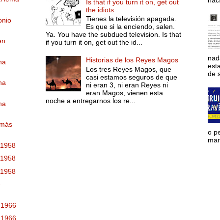
hac
Is that if you turn it on, get out
the idiots
Tienes la televisión apagada.
onio
Es que si la enciendo, salen.
Ya. You have the subdued television. Is that
en
if you turn it on, get out the id...
nad
Historias de los Reyes Magos
na
est
Los tres Reyes Magos, que
de s
casi estamos seguros de que
na
ni eran 3, ni eran Reyes ni
eran Magos, vienen esta
noche a entregarnos los re...
na
 más
o p
mara
 1958
 1958
 1958
e
 1966
 1966