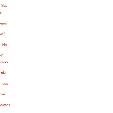
 1966
a
sejos
eve?
s. No
o?
iempo
 nivel
en sus
 me
reímos