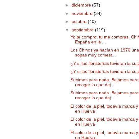
►
diciembre
(57)
►
noviembre
(34)
►
octubre
(40)
▼
septiembre
(119)
Yo te compro, tu me compras. Chi
España en la ...
Los Chinos ya hacían en 1970 un
sopas muy comest...
¿Y si las floristerías tuvieran la cu
¿Y si las floristerías tuvieran la cu
Subimos para nada. Bajamos para
recoger lo que dej...
Subimos para nada. Bajamos para
recoger lo que dej...
El color de la piel, todavía marca 
en Huelva
El color de la piel, todavía marca 
en Huelva
El color de la piel, todavía marca 
en Huelva