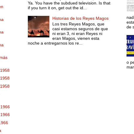
Ya. You have the subdued television. Is that
en
if you turn it on, get out the id...
nad
Historias de los Reyes Magos
na
est
Los tres Reyes Magos, que
de s
casi estamos seguros de que
na
ni eran 3, ni eran Reyes ni
eran Magos, vienen esta
noche a entregarnos los re...
na
 más
o p
mara
 1958
 1958
 1958
e
 1966
 1966
 1966
a