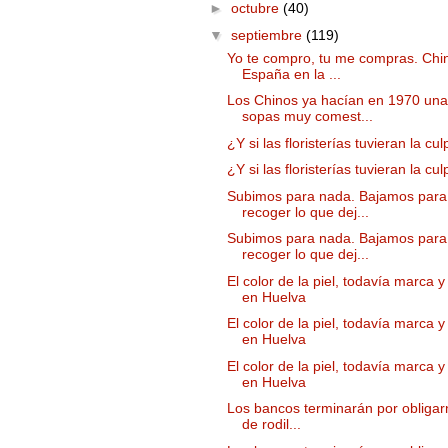
►
octubre
(40)
▼
septiembre
(119)
Yo te compro, tu me compras. Chi
España en la ...
Los Chinos ya hacían en 1970 un
sopas muy comest...
¿Y si las floristerías tuvieran la cu
¿Y si las floristerías tuvieran la cu
Subimos para nada. Bajamos para
recoger lo que dej...
Subimos para nada. Bajamos para
recoger lo que dej...
El color de la piel, todavía marca 
en Huelva
El color de la piel, todavía marca 
en Huelva
El color de la piel, todavía marca 
en Huelva
Los bancos terminarán por obligarn
de rodil...