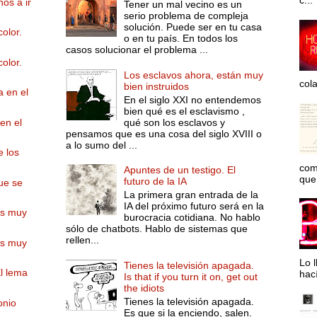
c...
os a ir
Tener un mal vecino es un
serio problema de compleja
solución. Puede ser en tu casa
color.
o en tu país. En todos los
casos solucionar el problema ...
color.
Los esclavos ahora, están muy
col
bien instruidos
 en el
En el siglo XXI no entendemos
bien qué es el esclavismo ,
qué son los esclavos y
en el
pensamos que es una cosa del siglo XVIII o
a lo sumo del ...
e los
com
Apuntes de un testigo. El
que 
futuro de la IA
ue se
La primera gran entrada de la
IA del próximo futuro será en la
es muy
burocracia cotidiana. No hablo
sólo de chatbots. Hablo de sistemas que
rellen...
es muy
Lo l
Tienes la televisión apagada.
l lema
hac
Is that if you turn it on, get out
the idiots
Tienes la televisión apagada.
onio
Es que si la enciendo, salen.