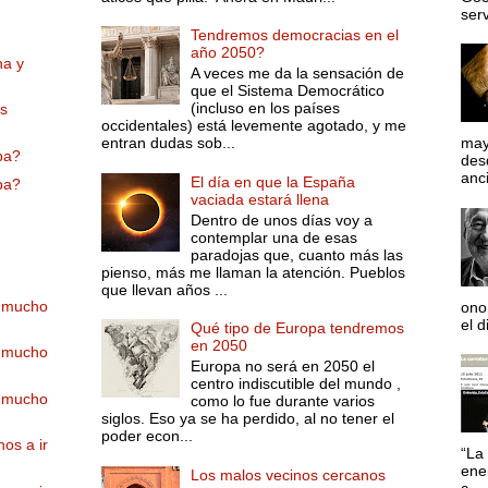
serv
Tendremos democracias en el
año 2050?
na y
A veces me da la sensación de
que el Sistema Democrático
(incluso en los países
as
occidentales) está levemente agotado, y me
entran dudas sob...
may
lpa?
desd
anci
El día en que la España
lpa?
vaciada estará llena
Dentro de unos días voy a
contemplar una de esas
paradojas que, cuanto más las
pienso, más me llaman la atención. Pueblos
que llevan años ...
y mucho
ono
el d
Qué tipo de Europa tendremos
en 2050
y mucho
Europa no será en 2050 el
centro indiscutible del mundo ,
y mucho
como lo fue durante varios
siglos. Eso ya se ha perdido, al no tener el
poder econ...
os a ir
“La 
ene
Los malos vecinos cercanos