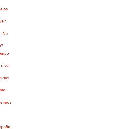
sejos
eve?
s. No
o?
iempo
 nivel
en sus
 me
reímos
España.