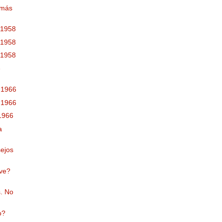
 más
 1958
 1958
 1958
e
 1966
 1966
 1966
a
sejos
eve?
s. No
o?