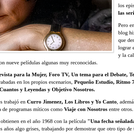
los epi
las se
Pero en
blog hi
que de
lograr 
y la ca
 con nueve pelídulas algunas muy reconocidas.
evista para la Mujer, Foro TV, Un tema para el Debate, Te
rabadas en los propios escenarios,
Pequeño Estudio, Ritmo 
 Cuantos y Leyendas y Objetivo Nosotros.
s trabajó en
Curro Jimenez, Los Libros y Yo Canto
, ademá
ra de programas míticos como
Viaje con Nosotros
entre otros
obtienen en el año 1968 con la película
"Una fecha señala
 años algo grises, trabajando por demostrar que otro tipo de 