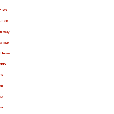
e los
ue se
es muy
es muy
l lema
onio
en
na
na
na