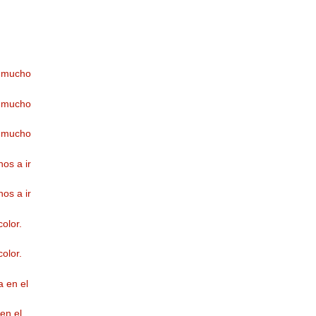
y mucho
y mucho
y mucho
os a ir
os a ir
color.
color.
 en el
en el