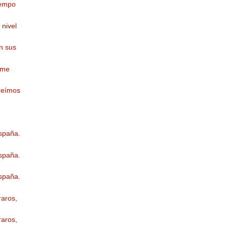
iempo
 nivel
en sus
 me
reímos
España.
España.
España.
aros,
aros,