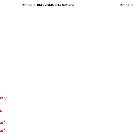
Entradas más vistas esta semana
Entrada
na y
as
lpa?
lpa?