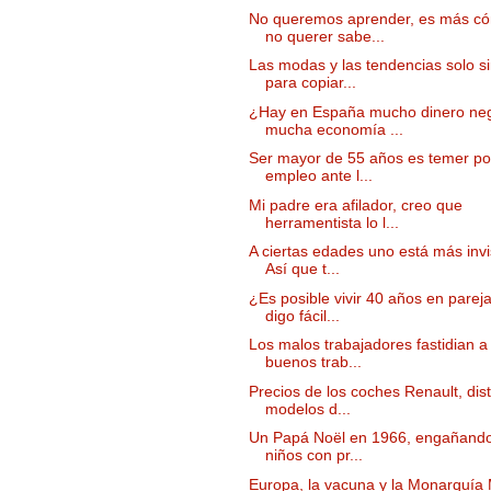
No queremos aprender, es más c
no querer sabe...
Las modas y las tendencias solo s
para copiar...
¿Hay en España mucho dinero neg
mucha economía ...
Ser mayor de 55 años es temer po
empleo ante l...
Mi padre era afilador, creo que
herramentista lo l...
A ciertas edades uno está más invi
Así que t...
¿Es posible vivir 40 años en parej
digo fácil...
Los malos trabajadores fastidian a
buenos trab...
Precios de los coches Renault, dist
modelos d...
Un Papá Noël en 1966, engañando
niños con pr...
Europa, la vacuna y la Monarquía M