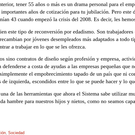
nterior, tener 55 años o más es un drama personal para el emp
s importantes años de cotización para tu jubilación. Pero este
nían 43 cuando empezó la crisis del 2008. Es decir, les hemos
en este tipo de reconversión por edadismo. Son trabajadores
 recambian por jóvenes desempleados más adaptados a todo ti
trar a trabajar en lo que se les ofrezca.
jos sino contratos de diseño según profesión y empresa, activi
 defenderse a costa de ayudas a las empresas pequeñas que no
s simplemente el empobrecimiento tapado de un país que ni co
es de izquierda, escondidos entre lo que se puede hacer y lo qu
 una de las herramientas que ahora el Sistema sabe utilizar m
da hambre para nuestros hijos y nietos, como no seamos capace
ión
,
Sociedad