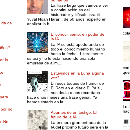
La frase larga que vamos a ver
a continuación es del
historiador y filósofo israelí
Yuval Noah Harari , de 50 años, experto en
ida de
analizar la h...
col
El conocimiento, en poder de
la IA
La IA se está apoderando de
niños?
todo el conocimiento humano
hasta la fecha . Literalmente
es así y no lo está haciendo una sola
or la
empresa de alim...
com
que 
ce
Estuvimos en la Luna alguna
vez?
En esos toques de humor de
5
El Roto en el diario El País ,
nos decía o nos recordaba
 para
hace unos meses una frase genial. Ya
hemos estado en la...
Lo l
 por no
hac
Apuntes de un testigo. El
futuro de la IA
a. No
La primera gran entrada de la
IA del próximo futuro será en la