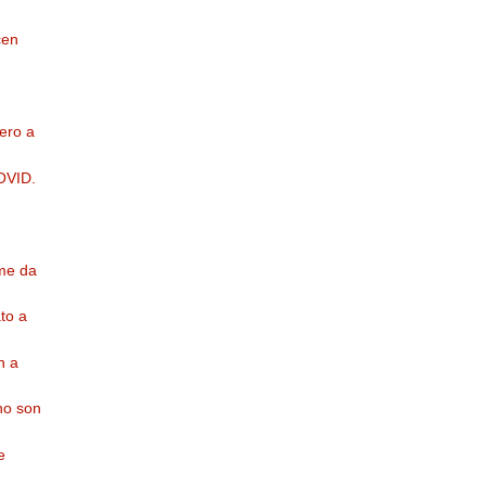
cen
pero a
OVID.
me da
ato a
n a
no son
e