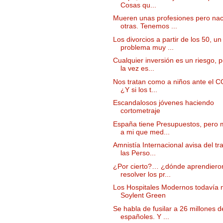
Cosas qu...
Mueren unas profesiones pero na
otras. Tenemos ...
Los divorcios a partir de los 50, un
problema muy ...
Cualquier inversión es un riesgo, 
la vez es...
Nos tratan como a niños ante el C
¿Y si los t...
Escandalosos jóvenes haciendo
cortometraje
España tiene Presupuestos, pero 
a mi que med...
Amnistía Internacional avisa del tr
las Perso...
¿Por cierto?… ¿dónde aprendiero
resolver los pr...
Los Hospitales Modernos todavía 
Soylent Green
Se habla de fusilar a 26 millones d
españoles. Y ...