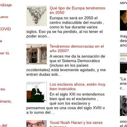
serv
ndizaje
Qué tipo de Europa tendremos
en 2050
uevo
Europa no será en 2050 el
centro indiscutible del mundo ,
como lo fue durante varios
 COVID
siglos. Eso ya se ha perdido, al no tener el
poder econ...
may
desd
ue
anci
Tendremos democracias en el
año 2050?
er tú.
A veces me da la sensación de
que el Sistema Democrático
(incluso en los países
occidentales) está levemente agotado, y me
entran dudas sob...
“La 
ene
Los esclavos ahora, están muy
c...
bien instruidos
res
En el siglo XXI no entendemos
bien qué es el esclavismo ,
imario,
qué son los esclavos y
pensamos que es una cosa del siglo XVIII o
a lo sumo del ...
ono
Yuval Noah Harari y los seres
 del
el d
humanos