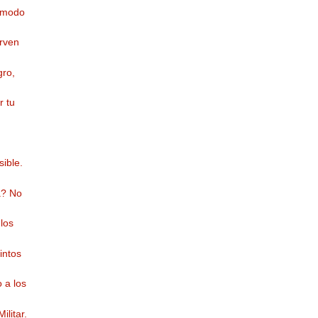
ómodo
irven
ro,
r tu
sible.
a? No
 los
intos
 a los
ilitar.