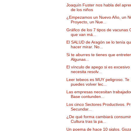
Joaquín Fuster nos habla del apre
de los niños
¿Empezamos un Nuevo Año, un N
Proyecto, un Nue...
Gráfico de los 7 tipos de vacunas
que van má...
El SALUD de Aragón se lo tenía q
hacer mirar. No...
Si te aburres te tienes que entreten
Algunas...
El vínculo de apego si es excesivo
necesita resolv...
Leer tebeos es MUY peligroso. Te
puedes volver lec...
Las empresas necesitan trabajado
Base contunden...
Los cinco Sectores Productivos. Pr
Secundar...
¿De qué forma cambiará consumir
Cultura tras la pa...
Un poema de hace 10 siglos. Goza