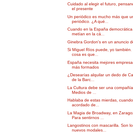
Cuidado al elegir el futuro, pensa
el presente
Un periódico es mucho más que u
periódico. ¿A qué...
Cuando en la España democrática
metían en la cá...
Ginebra Gordon's en un anuncio 
Si Miguel Ríos puede, yo también.
cosa es que...
España necesita mejores empresar
más formados
¿Desearías alquilar un dedo de C
de la Barc...
La Cultura debe ser una compañía
Medios de ...
Hablaba de estas mierdas, cuand
acordado de...
La Magia de Broadway, en Zarago
Para sentirnos ...
Langostinos con mascarilla. Son lo
nuevos modales...