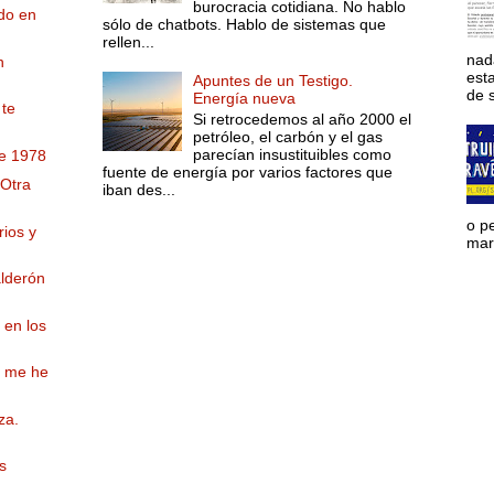
burocracia cotidiana. No hablo
ndo en
sólo de chatbots. Hablo de sistemas que
rellen...
nad
n
est
Apuntes de un Testigo.
de s
Energía nueva
 te
Si retrocedemos al año 2000 el
petróleo, el carbón y el gas
parecían insustituibles como
de 1978
fuente de energía por varios factores que
 Otra
iban des...
o p
ios y
mara
alderón
 en los
o me he
za.
s