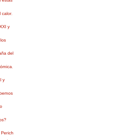
i estás
 calor.
XXI y
 los
aña del
nómica.
l y
abemos
ro
os?
 Perich