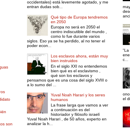
occidentales) está levemente agotado, y me
entran dudas sob...
may
desd
anci
Qué tipo de Europa tendremos
en 2050
Europa no será en 2050 el
centro indiscutible del mundo ,
como lo fue durante varios
siglos. Eso ya se ha perdido, al no tener el
poder econ...
“La 
ene
Los esclavos ahora, están muy
c...
bien instruidos
En el siglo XXI no entendemos
Aguas
bien qué es el esclavismo ,
qué son los esclavos y
pensamos que es una cosa del siglo XVIII o
a lo sumo del ...
ros
ono
Yuval Noah Harari y los seres
el d
didato
humanos
La frase larga que vamos a ver
a continuación es del
ién
historiador y filósofo israelí
Yuval Noah Harari , de 50 años, experto en
analizar la h...
stos son