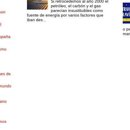
Si retrocedemos al año 2000 el
petróleo, el carbón y el gas
parecían insustituibles como
son
fuente de energía por varios factores que
iban des...
l
o p
mara
España
ismo
nes de
 mundo
pano
emos