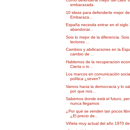
Cómo defenderte mejor del calor s
embarazada
10 ideas para defenderte mejor del
Embaraza...
España necesita entrar en el siglo 
abandonar...
Sois lo mejor de la diferencia. Sois
lectores ...
Cambios y abdicaciones en la Esp
cambio de ...
Hablemos de la recuperacion eco
Cierta o in...
Los marcos en comunicación socia
política ¿sirven?
Vamos hacia la democracia y lo s
por que nos...
Sabemos donde está el futuro, pe
nunca llegamos
¿Por qué se venden tan pocos libr
¿El precio de...
Viñeta muy actual del año 1970 de