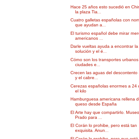
Hace 25 años esto sucedió en Chi
la plaza Tia...
Cuatro galletas españolas con no
que ayudan a...
El turismo español debe mirar me
americanos ...
Darle vueltas ayuda a encontrar la
solución y el é...
Cómo son los transportes urbanos 
ciudades e...
Crecen las aguas del descontento 
y el cabre...
Cerezas españolas enormes a 24 
el kilo
Hamburguesa americana rellena d
queso desde España
El Arte hay que compartirlo. Museo
Prado para ...
El Corán lo prohibe, pero está tan
exquisita. Anun...
El Corán lo prohibe, pero que está