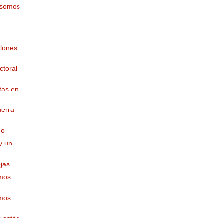
 somos
llones
ctoral
tas en
uerra
do
y un
jas
emos
emos