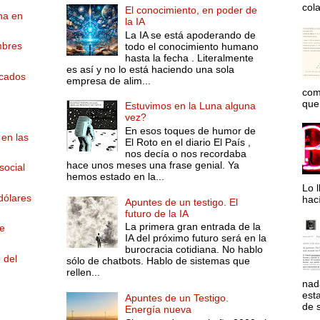
col
El conocimiento, en poder de
na en
la IA
La IA se está apoderando de
mbres
todo el conocimiento humano
hasta la fecha . Literalmente
es así y no lo está haciendo una sola
rcados
empresa de alim...
com
que 
Estuvimos en la Luna alguna
vez?
En esos toques de humor de
en las
El Roto en el diario El País ,
nos decía o nos recordaba
hace unos meses una frase genial. Ya
social
hemos estado en la...
Lo l
dólares
hac
Apuntes de un testigo. El
futuro de la IA
La primera gran entrada de la
e
IA del próximo futuro será en la
burocracia cotidiana. No hablo
 del
sólo de chatbots. Hablo de sistemas que
rellen...
nad
est
Apuntes de un Testigo.
de s
Energía nueva