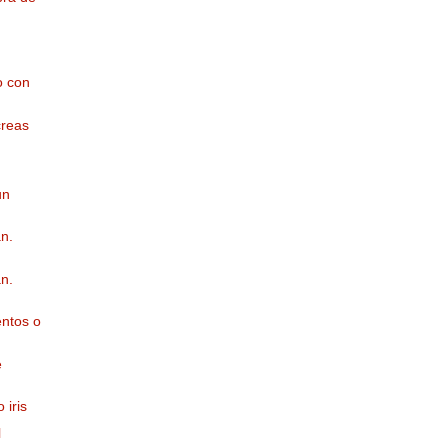
o con
creas
un
n.
n.
entos o
e
 iris
l