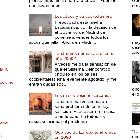
pienso, más me llaman la atención. Pueblos
Goo
que llevan años ...
serv
Los áticos y su podredumbre
Preocupada está media
España rica, con la decisión de
el Gobierno de Madrid de
ponerse a vender todos los
áticos que pilla. Ahora en Madri...
may
desd
anci
Tendremos democracias en el
año 2050?
A veces me da la sensación de
arín,
que el Sistema Democrático
(incluso en los países
occidentales) está levemente agotado, y me
eer, no
entran dudas sob...
ono
el d
Los malos vecinos cercanos
Tener un mal vecino es un
serio problema de compleja
solución. Puede ser en tu casa
o en tu país. En todos los
casos solucionar el problema ...
tener
“La 
Qué tipo de Europa tendremos
s
ene
en 2050