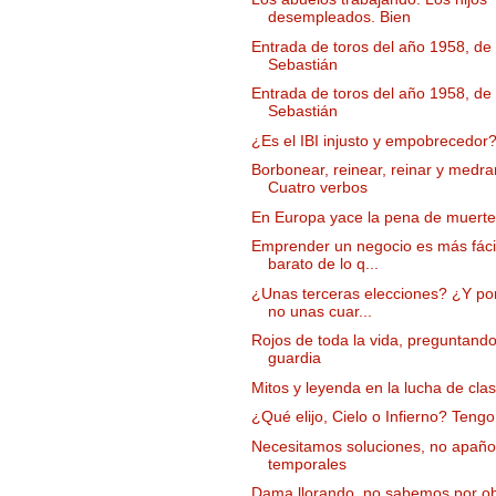
desempleados. Bien
Entrada de toros del año 1958, de
Sebastián
Entrada de toros del año 1958, de
Sebastián
¿Es el IBI injusto y empobrecedor
Borbonear, reinear, reinar y medrar
Cuatro verbos
En Europa yace la pena de muert
Emprender un negocio es más fáci
barato de lo q...
¿Unas terceras elecciones? ¿Y po
no unas cuar...
Rojos de toda la vida, preguntando
guardia
Mitos y leyenda en la lucha de cla
¿Qué elijo, Cielo o Infierno? Teng
Necesitamos soluciones, no apañ
temporales
Dama llorando, no sabemos por o