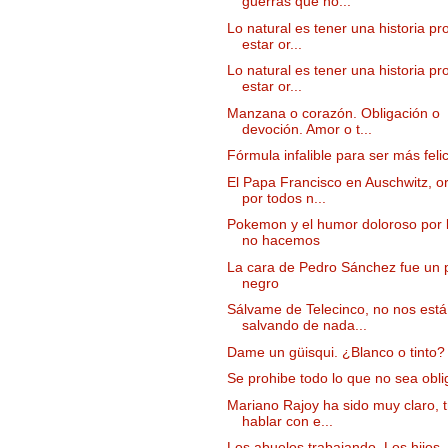
guerras que no...
Lo natural es tener una historia pr
estar or...
Lo natural es tener una historia pr
estar or...
Manzana o corazón. Obligación o
devoción. Amor o t...
Fórmula infalible para ser más feli
El Papa Francisco en Auschwitz, o
por todos n...
Pokemon y el humor doloroso por 
no hacemos
La cara de Pedro Sánchez fue un
negro
Sálvame de Telecinco, no nos está
salvando de nada...
Dame un güisqui. ¿Blanco o tinto?
Se prohibe todo lo que no sea obli
Mariano Rajoy ha sido muy claro, t
hablar con e...
Los abuelos trabajando. Los hijos