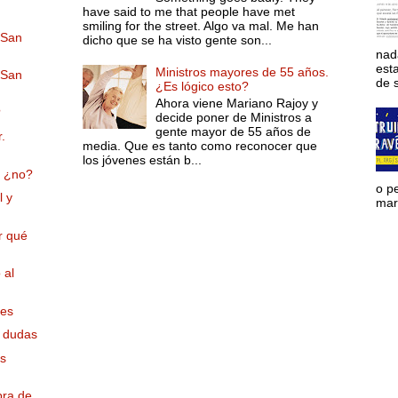
have said to me that people have met
smiling for the street. Algo va mal. Me han
 San
dicho que se ha visto gente son...
nad
est
Ministros mayores de 55 años.
 San
de s
¿Es lógico esto?
Ahora viene Mariano Rajoy y
?
decide poner de Ministros a
gente mayor de 55 años de
.
media. Que es tanto como reconocer que
los jóvenes están b...
e ¿no?
o p
l y
mara
r qué
 al
ses
o dudas
os
bra de