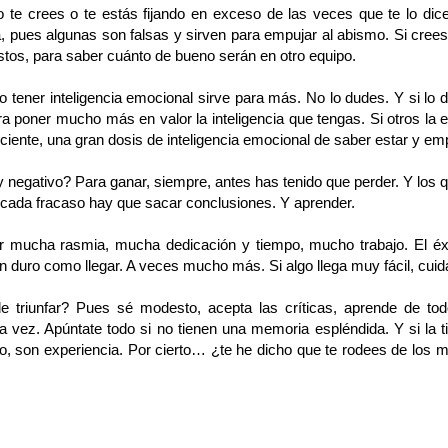
te crees o te estás fijando en exceso de las veces que te lo dice
, pues algunas son falsas y sirven para empujar al abismo. Si cree
estos, para saber cuánto de bueno serán en otro equipo.
ro tener inteligencia emocional sirve para más. No lo dudes. Y si lo
ra poner mucho más en valor la inteligencia que tengas. Si otros la e
ciente, una gran dosis de inteligencia emocional de saber estar y emp
 negativo? Para ganar, siempre, antes has tenido que perder. Y los qu
 cada fracaso hay que sacar conclusiones. Y aprender.
zar mucha rasmia, mucha dedicación y tiempo, mucho trabajo. El éxi
 duro como llegar. A veces mucho más. Si algo llega muy fácil, cuidado
 triunfar? Pues sé modesto, acepta las críticas, aprende de todo
la vez. Apúntate todo si no tienen una memoria espléndida. Y si la 
o, son experiencia. Por cierto… ¿te he dicho que te rodees de los 