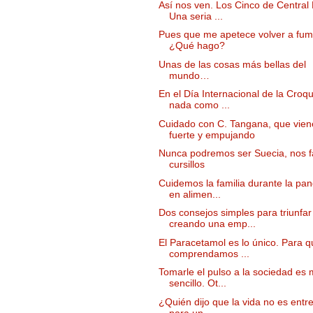
Así nos ven. Los Cinco de Central 
Una seria ...
Pues que me apetece volver a fum
¿Qué hago?
Unas de las cosas más bellas del
mundo…
En el Día Internacional de la Croqu
nada como ...
Cuidado con C. Tangana, que vien
fuerte y empujando
Nunca podremos ser Suecia, nos f
cursillos
Cuidemos la familia durante la pa
en alimen...
Dos consejos simples para triunfar
creando una emp...
El Paracetamol es lo único. Para q
comprendamos ...
Tomarle el pulso a la sociedad es
sencillo. Ot...
¿Quién dijo que la vida no es entr
para un ...