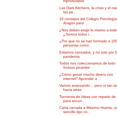
hipnotizados
Las Dark Kitchens, la crisis y el cie
las pe...
10 consejos del Colegio Psicología
Aragón para ...
¿Nos deben exigir lo mismo a tod
¿Somos todos i...
¿Por qué no se han formado a 10
personas como...
Estamos cansados, y no solo por l
pandemia
Todos nos coleccionamos de todo.
Incluso picantes
¿Cómo ganar mucho dinero con
internet? Aprender a ...
Vamos avanzando… pero ni tan si
hacia atrás
Tormenta de Ideas con reparto de 
para encon...
Carta cerrada a Máximo Huerta, u
sencillo tipo co...