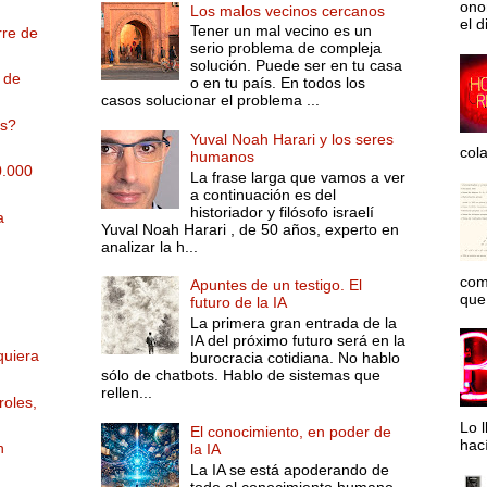
ono
Los malos vecinos cercanos
el d
Tener un mal vecino es un
rre de
serio problema de compleja
solución. Puede ser en tu casa
 de
o en tu país. En todos los
casos solucionar el problema ...
os?
Yuval Noah Harari y los seres
col
humanos
0.000
La frase larga que vamos a ver
a continuación es del
historiador y filósofo israelí
a
Yuval Noah Harari , de 50 años, experto en
analizar la h...
com
Apuntes de un testigo. El
que 
futuro de la IA
La primera gran entrada de la
IA del próximo futuro será en la
quiera
burocracia cotidiana. No hablo
sólo de chatbots. Hablo de sistemas que
rellen...
roles,
Lo l
El conocimiento, en poder de
hac
n
la IA
La IA se está apoderando de
todo el conocimiento humano