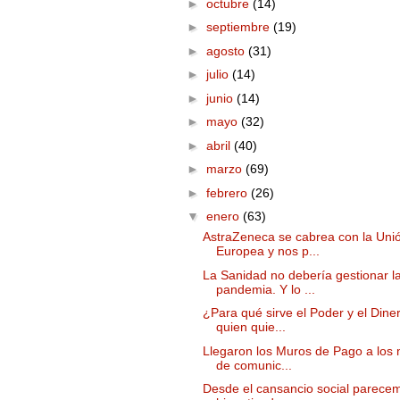
►
octubre
(14)
►
septiembre
(19)
►
agosto
(31)
►
julio
(14)
►
junio
(14)
►
mayo
(32)
►
abril
(40)
►
marzo
(69)
►
febrero
(26)
▼
enero
(63)
AstraZeneca se cabrea con la Uni
Europea y nos p...
La Sanidad no debería gestionar l
pandemia. Y lo ...
¿Para qué sirve el Poder y el Dine
quien quie...
Llegaron los Muros de Pago a los
de comunic...
Desde el cansancio social parece