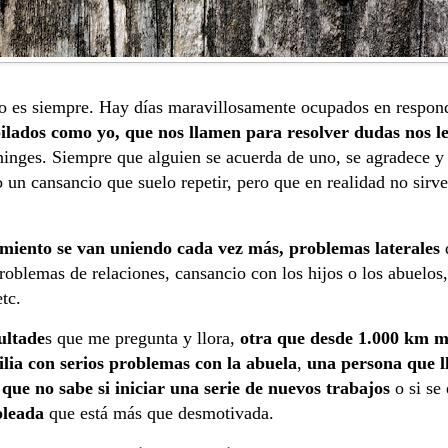
no es siempre. Hay días maravillosamente ocupados en respo
bilados como yo, que nos llamen para resolver dudas nos 
ninges. Siempre que alguien se acuerda de uno, se agradece
o un cansancio que suelo repetir, pero que en realidad no sir
amiento se van uniendo cada vez más, problemas laterales
problemas de relaciones, cansancio con los hijos o los abuelos
etc.
ultade
s que me pregunta y llora,
otra que desde 1.000 km me
lia con serios problemas con la abuela
,
una persona que l
 que no sabe si iniciar una serie de nuevos trabajos
o si se
pleada
que está más que desmotivada.