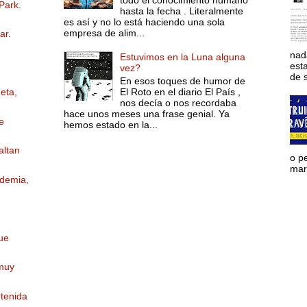
Park.
hasta la fecha . Literalmente
es así y no lo está haciendo una sola
empresa de alim...
ar.
nad
Estuvimos en la Luna alguna
est
vez?
de s
En esos toques de humor de
El Roto en el diario El País ,
eta,
nos decía o nos recordaba
hace unos meses una frase genial. Ya
e
hemos estado en la...
altan
o p
mara
ndemia,
ue
 muy
etenida