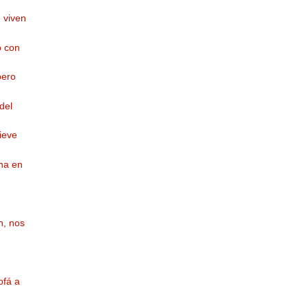
 viven
o con
pero
del
ieve
ona en
n, nos
ofá a