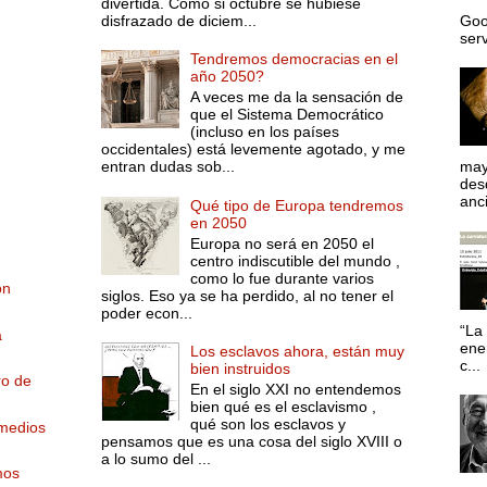
divertida. Como si octubre se hubiese
disfrazado de diciem...
Goo
serv
Tendremos democracias en el
año 2050?
A veces me da la sensación de
que el Sistema Democrático
(incluso en los países
occidentales) está levemente agotado, y me
entran dudas sob...
may
desd
anci
Qué tipo de Europa tendremos
en 2050
Europa no será en 2050 el
centro indiscutible del mundo ,
como lo fue durante varios
ón
siglos. Eso ya se ha perdido, al no tener el
poder econ...
“La 
a
ene
Los esclavos ahora, están muy
c...
bien instruidos
ro de
En el siglo XXI no entendemos
bien qué es el esclavismo ,
qué son los esclavos y
 medios
pensamos que es una cosa del siglo XVIII o
a lo sumo del ...
mos