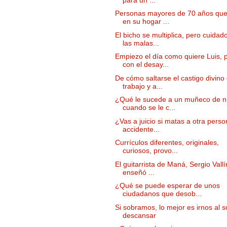
Personas mayores de 70 años que
en su hogar ...
El bicho se multiplica, pero cuidad
las malas...
Empiezo el día como quiere Luis, 
con el desay...
De cómo saltarse el castigo divino 
trabajo y a...
¿Qué le sucede a un muñeco de n
cuando se le c...
¿Vas a juicio si matas a otra pers
accidente...
Currículos diferentes, originales,
curiosos, provo...
El guitarrista de Maná, Sergio Vallí
enseñó ...
¿Qué se puede esperar de unos
ciudadanos que desob...
Si sobramos, lo mejor es irnos al s
descansar