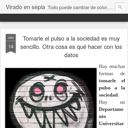
Virado en sepia
Todo puede cambiar de color, depende de nosotros y de nuestra capacidad para aprender a mirar. Hablamos de sociedad, economía, empresa, política, RRHH, formación. De Historia reciente, de educación y de temas sociales.
Tomarle el pulso a la sociedad es muy
JAN
sencillo. Otra cosa es qué hacer con los
14
datos
Hay muchas
formas de
tomarle el
pulso a la
sociedad
.
Hay un
Departame
nto
Universitar