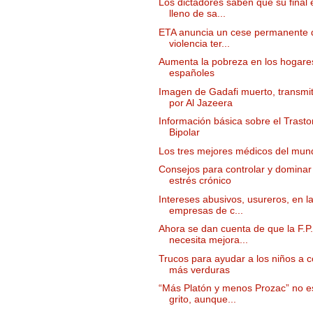
Los dictadores saben que su final 
lleno de sa...
ETA anuncia un cese permanente 
violencia ter...
Aumenta la pobreza en los hogare
españoles
Imagen de Gadafi muerto, transmit
por Al Jazeera
Información básica sobre el Trasto
Bipolar
Los tres mejores médicos del mun
Consejos para controlar y dominar 
estrés crónico
Intereses abusivos, usureros, en l
empresas de c...
Ahora se dan cuenta de que la F.P.
necesita mejora...
Trucos para ayudar a los niños a 
más verduras
“Más Platón y menos Prozac” no e
grito, aunque...