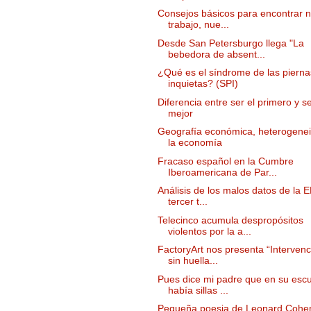
Consejos básicos para encontrar 
trabajo, nue...
Desde San Petersburgo llega "La
bebedora de absent...
¿Qué es el síndrome de las pierna
inquietas? (SPI)
Diferencia entre ser el primero y se
mejor
Geografía económica, heterogene
la economía
Fracaso español en la Cumbre
Iberoamericana de Par...
Análisis de los malos datos de la E
tercer t...
Telecinco acumula despropósitos
violentos por la a...
FactoryArt nos presenta “Interven
sin huella...
Pues dice mi padre que en su esc
había sillas ...
Pequeña poesia de Leonard Cohe