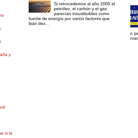
Si retrocedemos al año 2000 el
petróleo, el carbón y el gas
parecían insustituibles como
ra
fuente de energía por varios factores que
iban des...
s
o p
mara
n
paña y
lud
e si la