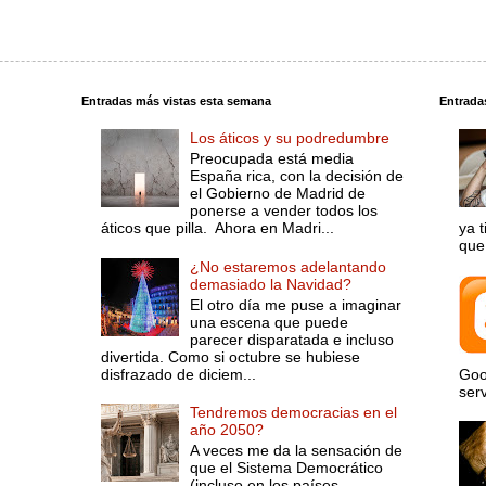
Entradas más vistas esta semana
Entrada
Los áticos y su podredumbre
Preocupada está media
España rica, con la decisión de
el Gobierno de Madrid de
ponerse a vender todos los
áticos que pilla. Ahora en Madri...
ya 
que 
¿No estaremos adelantando
demasiado la Navidad?
El otro día me puse a imaginar
una escena que puede
parecer disparatada e incluso
divertida. Como si octubre se hubiese
disfrazado de diciem...
Goo
serv
Tendremos democracias en el
año 2050?
A veces me da la sensación de
que el Sistema Democrático
(incluso en los países