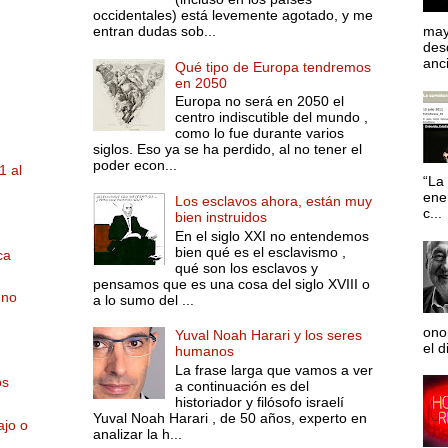
occidentales) está levemente agotado, y me
entran dudas sob...
may
desd
anci
Qué tipo de Europa tendremos
en 2050
Europa no será en 2050 el
centro indiscutible del mundo ,
como lo fue durante varios
siglos. Eso ya se ha perdido, al no tener el
poder econ...
1 al
“La 
ene
Los esclavos ahora, están muy
c...
bien instruidos
En el siglo XXI no entendemos
bien qué es el esclavismo ,
ca
qué son los esclavos y
pensamos que es una cosa del siglo XVIII o
 no
a lo sumo del ...
ono
Yuval Noah Harari y los seres
el d
humanos
La frase larga que vamos a ver
os
a continuación es del
historiador y filósofo israelí
Yuval Noah Harari , de 50 años, experto en
ajo o
analizar la h...