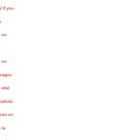
t if you
a
s no
s no
 vagos
vital
spañola
eces un
 la