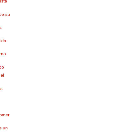
está
de su
s
ida
rno
do
el
as
comer
s un