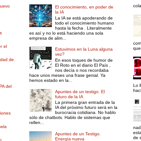
col
nuevo
El conocimiento, en poder de
la IA
La IA se está apoderando de
todo el conocimiento humano
hasta la fecha . Literalmente
s
es así y no lo está haciendo una sola
empresa de alim...
com
r el
que 
Estuvimos en la Luna alguna
vez?
idad de
En esos toques de humor de
El Roto en el diario El País ,
nos decía o nos recordaba
hace unos meses una frase genial. Ya
hemos estado en la...
Lo l
PA del
hac
Apuntes de un testigo. El
futuro de la IA
La primera gran entrada de la
IA del próximo futuro será en la
burocracia cotidiana. No hablo
ciones
sólo de chatbots. Hablo de sistemas que
rellen...
uela
nad
est
Apuntes de un Testigo.
de s
Energía nueva
n