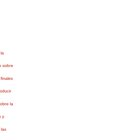
la
o sobre
finales
oducir
obre la
s y
 las