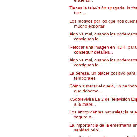
Tienes la televisión apagada. Is tha
turn ...
Los motivos por los que nos cuest
mucho exportar
Algo va mal, cuando los poderoso
consiguen lo ...
Retocar una imagen en HDR, para
conseguir detalles...
Algo va mal, cuando los poderoso
consiguen lo ...
La pereza, un placer positivo para
temporales
Cómo superar el duelo, un periodo 
que debemo...
¿Sobrevivirá La 2 de Televisión E
a la mare...
Los antioxidantes naturales; la nu
seguro p...
La importancia de la enfermería en
sanidad públ...