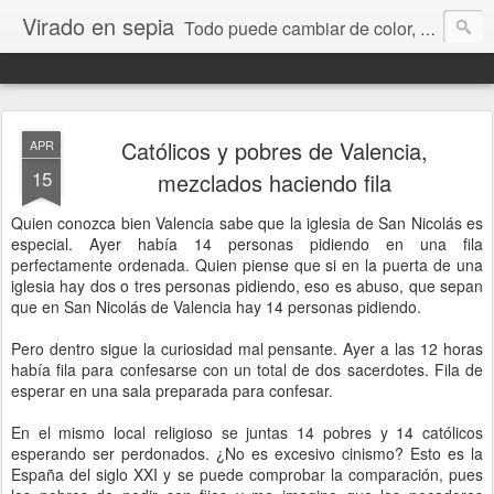
Virado en sepia
Todo puede cambiar de color, depende de nosotros y de nuestra capacidad para aprender a mirar. Hablamos de sociedad, economía, empresa, política, RRHH, formación. De Historia reciente, de educación y de temas sociales.
Católicos y pobres de Valencia,
APR
15
mezclados haciendo fila
Quien conozca bien Valencia sabe que la iglesia de San Nicolás es
especial. Ayer había 14 personas pidiendo en una fila
perfectamente ordenada. Quien piense que si en la puerta de una
iglesia hay dos o tres personas pidiendo, eso es abuso, que sepan
que en San Nicolás de Valencia hay 14 personas pidiendo.
Pero dentro sigue la curiosidad mal pensante. Ayer a las 12 horas
había fila para confesarse con un total de dos sacerdotes. Fila de
esperar en una sala preparada para confesar.
En el mismo local religioso se juntas 14 pobres y 14 católicos
esperando ser perdonados. ¿No es excesivo cinismo? Esto es la
España del siglo XXI y se puede comprobar la comparación, pues