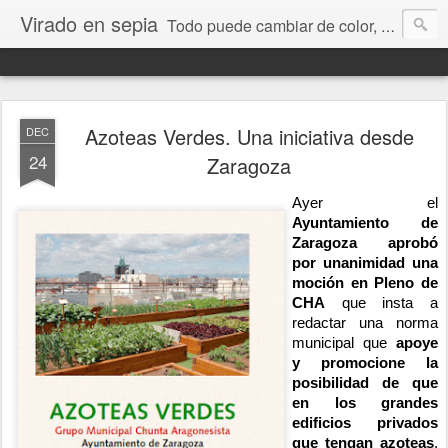
Virado en sepia
Todo puede cambiar de color, depende de nosotros y de nuestra capacidad para aprender a mirar. Hablamos de sociedad, economía, empresa, política, RRHH, formación. De Historia reciente, de educación y de temas sociales.
Azoteas Verdes. Una iniciativa desde
DEC
24
Zaragoza
Ayer el
Ayuntamiento de
Zaragoza aprobó
por unanimidad una
moción en Pleno de
CHA
que insta a
redactar una norma
municipal que
apoye
y promocione la
posibilidad de que
en los grandes
edificios privados
que tengan azoteas
,