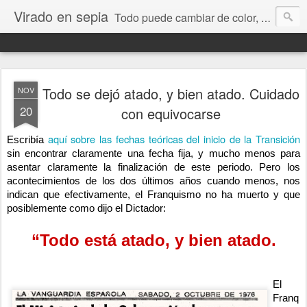
Virado en sepia
Todo puede cambiar de color, depende de nosotros y de nuestra capacidad para aprender a mirar. Hablamos de sociedad, economía, empresa, política, RRHH, formación. De Historia reciente, de educación y de temas sociales.
Todo se dejó atado, y bien atado. Cuidado
NOV
20
con equivocarse
aquí sobre las fechas teóricas del inicio de la Transición
Escribía 
sin encontrar claramente una fecha fija, y mucho menos para 
asentar claramente la finalización de este periodo. Pero los 
acontecimientos de los dos últimos años cuando menos, nos 
indican que efectivamente, el Franquismo no ha muerto y que 
posiblemente como dijo el Dictador: 
“Todo está atado, y bien atado.
El 
Franq