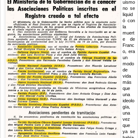
uismo 
no se 
liquid
ó con 
la 
muert
e de 
Franc
o, era 
un 
modo 
de 
vida 
más 
que 
una 
ideolo
gía, 
una 
vez 
que 
ya se 
había 