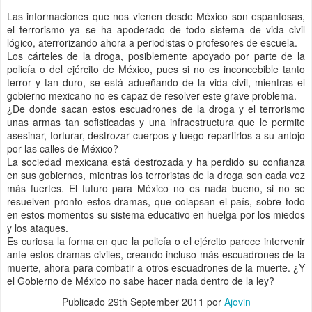
Las informaciones que nos vienen desde México son espantosas,
el terrorismo ya se ha apoderado de todo sistema de vida civil
lógico, aterrorizando ahora a periodistas o profesores de escuela.
Los cárteles de la droga, posiblemente apoyado por parte de la
policía o del ejército de México, pues si no es inconcebible tanto
terror y tan duro, se está adueñando de la vida civil, mientras el
gobierno mexicano no es capaz de resolver este grave problema.
¿De donde sacan estos escuadrones de la droga y el terrorismo
unas armas tan sofisticadas y una infraestructura que le permite
asesinar, torturar, destrozar cuerpos y luego repartirlos a su antojo
por las calles de México?
La sociedad mexicana está destrozada y ha perdido su confianza
en sus gobiernos, mientras los terroristas de la droga son cada vez
más fuertes. El futuro para México no es nada bueno, si no se
resuelven pronto estos dramas, que colapsan el país, sobre todo
en estos momentos su sistema educativo en huelga por los miedos
y los ataques.
Es curiosa la forma en que la policía o el ejército parece intervenir
ante estos dramas civiles, creando incluso más escuadrones de la
muerte, ahora para combatir a otros escuadrones de la muerte. ¿Y
el Gobierno de México no sabe hacer nada dentro de la ley?
Publicado
29th September 2011
por
Ajovin