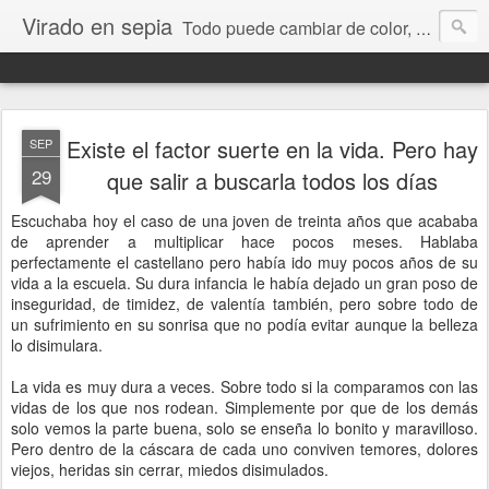
Virado en sepia
Todo puede cambiar de color, depende de nosotros y de nuestra capacidad para aprender a mirar. Hablamos de sociedad, economía, empresa, política, RRHH, formación. De Historia reciente, de educación y de temas sociales.
Existe el factor suerte en la vida. Pero hay
SEP
29
que salir a buscarla todos los días
Escuchaba hoy el caso de una joven de treinta años que acababa
de aprender a multiplicar hace pocos meses. Hablaba
perfectamente el castellano pero había ido muy pocos años de su
vida a la escuela. Su dura infancia le había dejado un gran poso de
inseguridad, de timidez, de valentía también, pero sobre todo de
un sufrimiento en su sonrisa que no podía evitar aunque la belleza
lo disimulara.
La vida es muy dura a veces. Sobre todo si la comparamos con las
vidas de los que nos rodean. Simplemente por que de los demás
solo vemos la parte buena, solo se enseña lo bonito y maravilloso.
Pero dentro de la cáscara de cada uno conviven temores, dolores
viejos, heridas sin cerrar, miedos disimulados.