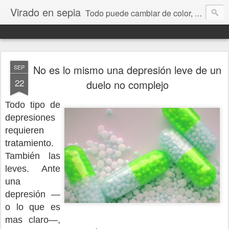
Virado en sepia
Todo puede cambiar de color, depende de nosotros y de nuestra capacidad para aprender a mirar. Hablamos de sociedad, economía, empresa, política, RRHH, formación. De Historia reciente, de educación y de temas sociales.
No es lo mismo una depresión leve de un
SEP
22
duelo no complejo
Todo tipo de
depresiones
requieren
tratamiento.
También las
leves. Ante
una
depresión —
o lo que es
mas claro—,