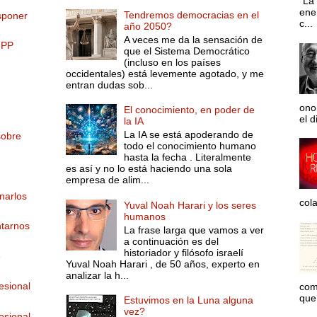
“La 
ene
Tendremos democracias en el
sponer
c...
año 2050?
A veces me da la sensación de
 PP
que el Sistema Democrático
(incluso en los países
occidentales) está levemente agotado, y me
entran dudas sob...
ono
El conocimiento, en poder de
el d
la IA
La IA se está apoderando de
sobre
todo el conocimiento humano
hasta la fecha . Literalmente
es así y no lo está haciendo una sola
empresa de alim...
narlos
col
Yuval Noah Harari y los seres
humanos
ntarnos
La frase larga que vamos a ver
a continuación es del
historiador y filósofo israelí
e
Yuval Noah Harari , de 50 años, experto en
analizar la h...
esional
com
que 
Estuvimos en la Luna alguna
vez?
esional