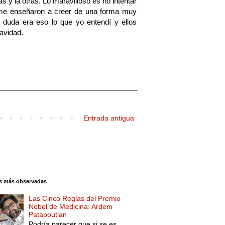
 y la otras. Lo maravilloso es no intentar
o me enseñaron a creer de una forma muy
 duda era eso lo que yo entendí y ellos
avidad.
Entrada antigua
s más observadas
Las Cinco Reglas del Premio
Nobel de Medicina: Ardem
Patapoutian
Podría parecer que si se es