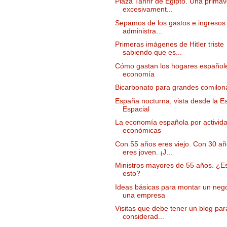
Plaza Tahrir de Egipto. Una prima
excesivament...
Sepamos de los gastos e ingresos 
administra...
Primeras imágenes de Hitler triste
sabiendo que es...
Cómo gastan los hogares español
economía
Bicarbonato para grandes comilon
España nocturna, vista desde la E
Espacial
La economía española por activid
económicas
Con 55 años eres viejo. Con 30 a
eres joven. ¡J...
Ministros mayores de 55 años. ¿Es
esto?
Ideas básicas para montar un nego
una empresa
Visitas que debe tener un blog par
considerad...