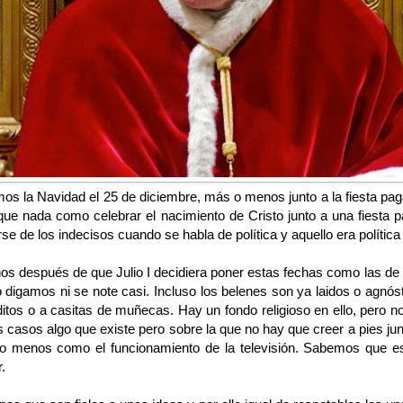
s la Navidad el 25 de diciembre, más o menos junto a la fiesta pagan
ó que nada como celebrar el nacimiento de Cristo junto a una fiesta 
e de los indecisos cuando se habla de política y aquello era política
ños después de que Julio I decidiera poner estas fechas como las 
lo digamos ni se note casi. Incluso los belenes son ya laidos o ag
itos o a casitas de muñecas. Hay un fondo religioso en ello, pero n
 casos algo que existe pero sobre la que no hay que creer a pies junti
o menos como el funcionamiento de la televisión. Sabemos que es
r.