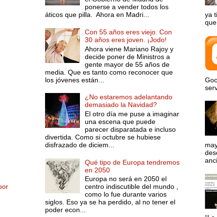
ponerse a vender todos los
áticos que pilla. Ahora en Madri...
ya 
que 
Con 55 años eres viejo. Con
30 años eres joven. ¡Jodo!
Ahora viene Mariano Rajoy y
decide poner de Ministros a
gente mayor de 55 años de
media. Que es tanto como reconocer que
los jóvenes están...
Goo
serv
¿No estaremos adelantando
demasiado la Navidad?
El otro día me puse a imaginar
una escena que puede
parecer disparatada e incluso
divertida. Como si octubre se hubiese
disfrazado de diciem...
may
desd
anci
Qué tipo de Europa tendremos
en 2050
Europa no será en 2050 el
por
centro indiscutible del mundo ,
como lo fue durante varios
siglos. Eso ya se ha perdido, al no tener el
poder econ...