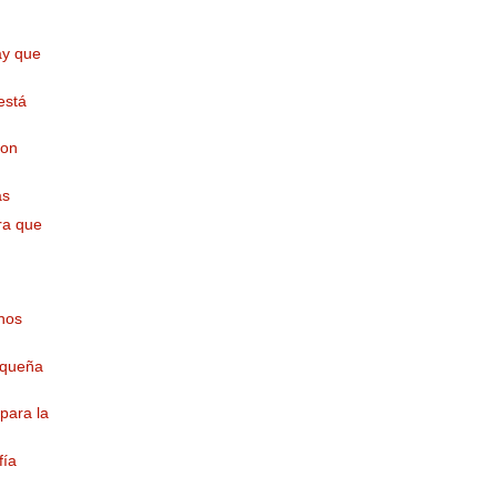
ay que
está
son
as
ra que
unos
equeña
 para la
fía