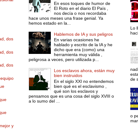
En esos toques de humor de
El Roto en el diario El País ,
nos decía o nos recordaba
hace unos meses una frase genial. Ya
hemos estado en la...
Lo l
hac
Hablemos de IA y sus peligros
ad, dos
En varias ocasiones he
hablado y escrito de la IA y he
dicho que era (como) una
ad, dos
herramienta muy válida ,
peligrosa a veces, pero utilizada p...
ad, dos
nad
Los esclavos ahora, están muy
est
bien instruidos
 equipo
de s
En el siglo XXI no entendemos
bien qué es el esclavismo ,
que
qué son los esclavos y
pensamos que es una cosa del siglo XVIII o
 que
a lo sumo del ...
 que
o p
mara
mejor y