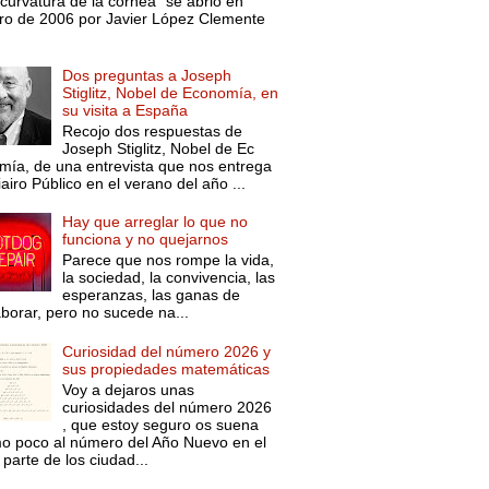
curvatura de la córnea” se abrió en
ro de 2006 por Javier López Clemente
Dos preguntas a Joseph
Stiglitz, Nobel de Economía, en
su visita a España
Recojo dos respuestas de
Joseph Stiglitz, Nobel de Ec
mía, de una entrevista que nos entrega
iairo Público en el verano del año ...
Hay que arreglar lo que no
funciona y no quejarnos
Parece que nos rompe la vida,
la sociedad, la convivencia, las
esperanzas, las ganas de
aborar, pero no sucede na...
Curiosidad del número 2026 y
sus propiedades matemáticas
Voy a dejaros unas
curiosidades del número 2026
, que estoy seguro os suena
o poco al número del Año Nuevo en el
parte de los ciudad...