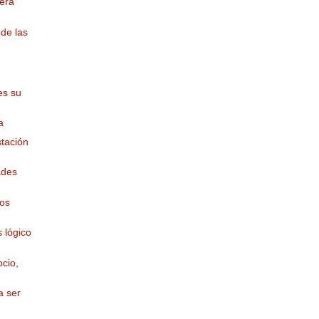
vera
de las
es su
a
stación
ades
ños
 lógico
cio,
a ser