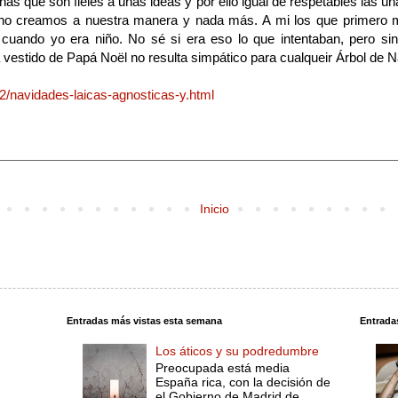
s que son fieles a unas ideas y por ello igual de respetables las unas
a uno creamos a nuestra manera y nada más. A mi los que primer
cuando yo era niño. No sé si era eso lo que intentaban, pero sin
 vestido de Papá Noël no resulta simpático para cualqueir Árbol de N
2/navidades-laicas-agnosticas-y.html
Inicio
Entradas más vistas esta semana
Entrada
Los áticos y su podredumbre
Preocupada está media
España rica, con la decisión de
el Gobierno de Madrid de