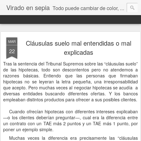
Virado en sepia
Todo puede cambiar de color, depende de nosotros y de nuestra capacidad para aprender a mirar. Hablamos de sociedad, economía, empresa, política, RRHH, formación. De Historia reciente, de educación y de temas sociales.
Cláusulas suelo mal entendidas o mal
MAR
22
explicadas
Tras la sentencia del Tribunal Supremos sobre las “cláusulas suelo”
de las hipotecas, todo son descontentos pero no atendemos a
razones básicas. Entiendo que las personas que firmaban
hipotecas no se leyeran la letra pequeña, una irresponsabilidad
que acepto. Pero muchas veces al negociar hipotecas se acudía
a
diversas entidades buscando diferentes ofertas. Y los bancos
empleaban distintos productos para ofrecer a sus posibles clientes.
Cuando ofrecían hipotecas con diferentes intereses explicaban
—o los clientes deberían preguntar—, cual era la diferencia entre
un contrato con un TAE más 2 puntos y un TAE más 1 punto, por
poner un ejemplo simple.
Muchas veces la diferencia era precisamente las “cláusulas