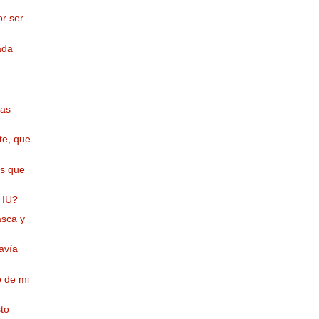
r ser
ada
eas
te, que
os que
 IU?
asca y
avía
o de mi
sto