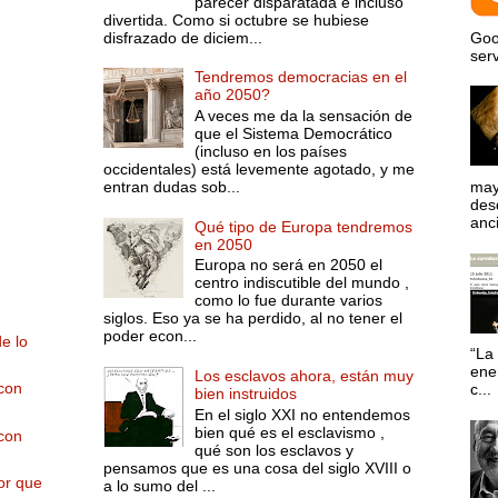
parecer disparatada e incluso
divertida. Como si octubre se hubiese
disfrazado de diciem...
Goo
serv
Tendremos democracias en el
año 2050?
A veces me da la sensación de
que el Sistema Democrático
(incluso en los países
occidentales) está levemente agotado, y me
entran dudas sob...
may
desd
anci
Qué tipo de Europa tendremos
en 2050
Europa no será en 2050 el
centro indiscutible del mundo ,
como lo fue durante varios
siglos. Eso ya se ha perdido, al no tener el
poder econ...
de lo
“La 
ene
Los esclavos ahora, están muy
 con
c...
bien instruidos
En el siglo XXI no entendemos
bien qué es el esclavismo ,
 con
qué son los esclavos y
pensamos que es una cosa del siglo XVIII o
or que
a lo sumo del ...