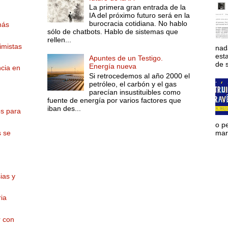
n
La primera gran entrada de la
IA del próximo futuro será en la
burocracia cotidiana. No hablo
más
sólo de chatbots. Hablo de sistemas que
rellen...
imistas
nad
est
Apuntes de un Testigo.
de s
Energía nueva
cia en
Si retrocedemos al año 2000 el
petróleo, el carbón y el gas
parecían insustituibles como
fuente de energía por varios factores que
iban des...
os para
o p
s se
mara
ias y
ria
r con