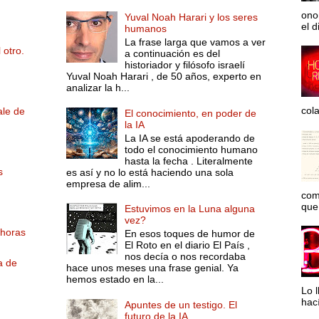
ono
Yuval Noah Harari y los seres
el d
humanos
La frase larga que vamos a ver
 otro.
a continuación es del
historiador y filósofo israelí
Yuval Noah Harari , de 50 años, experto en
analizar la h...
col
ale de
El conocimiento, en poder de
la IA
La IA se está apoderando de
todo el conocimiento humano
hasta la fecha . Literalmente
s
es así y no lo está haciendo una sola
empresa de alim...
com
que 
Estuvimos en la Luna alguna
vez?
 horas
En esos toques de humor de
El Roto en el diario El País ,
nos decía o nos recordaba
a de
hace unos meses una frase genial. Ya
hemos estado en la...
Lo l
hac
Apuntes de un testigo. El
futuro de la IA