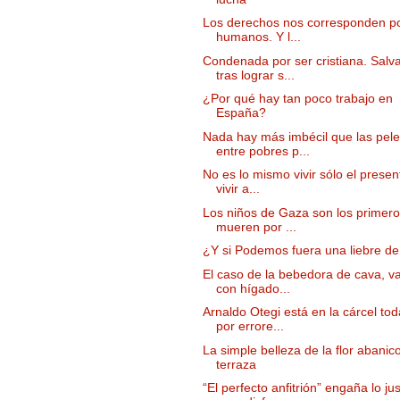
Los derechos nos corresponden po
humanos. Y l...
Condenada por ser cristiana. Salv
tras lograr s...
¿Por qué hay tan poco trabajo en
España?
Nada hay más imbécil que las pel
entre pobres p...
No es lo mismo vivir sólo el presen
vivir a...
Los niños de Gaza son los primer
mueren por ...
¿Y si Podemos fuera una liebre de
El caso de la bebedora de cava, v
con hígado...
Arnaldo Otegi está en la cárcel tod
por errore...
La simple belleza de la flor abanic
terraza
“El perfecto anfitrión” engaña lo ju