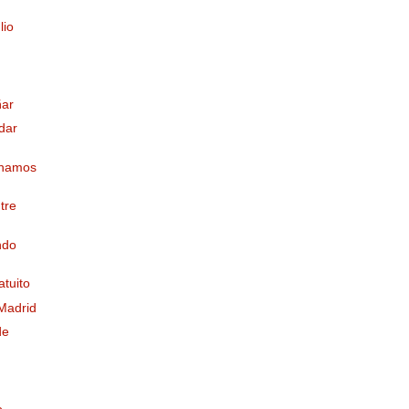
lio
ñar
dar
onamos
tre
ndo
atuito
 Madrid
de