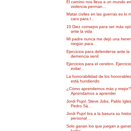
El camino nos lleva a un mundo e
violencia perman...
Matar civiles en las guerras es lo 
caro para l...
10 Diez consejos para ser más opt
ante la vida
Mi padre nunca me dejó una heren
ningún para...
Ejercicios para defenderse ante la
demencia senil
Ejercicios para el cerebro. Ejercici
evitar...
La honorabilidad de los honorable
está hundiendo
¿Cómo aprendemos más y mejor?
Aprendamos a aprender
Jordi Pujol, Steve Jobs, Pablo Igles
Pedro Sá...
Jordi Pujol tira a la basura su histo
personal ...
Solo ganan los que juegan a gana
lucha