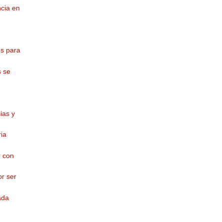
cia en
os para
s se
ias y
ria
r con
r ser
ada