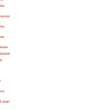
dar
onamos
tre
ndo
atuito
 Madrid
de
o
ace
 Luego