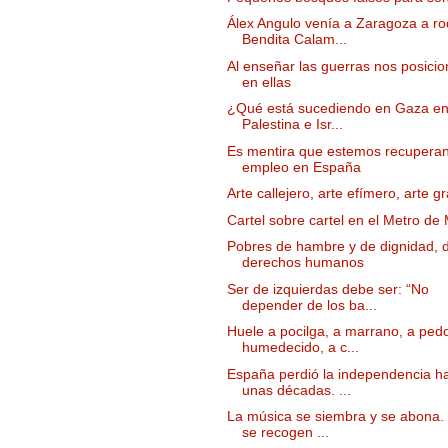
Álex Angulo venía a Zaragoza a ro
Bendita Calam...
Al enseñar las guerras nos posici
en ellas
¿Qué está sucediendo en Gaza en
Palestina e Isr...
Es mentira que estemos recupera
empleo en España
Arte callejero, arte efímero, arte gr
Cartel sobre cartel en el Metro de
Pobres de hambre y de dignidad, 
derechos humanos
Ser de izquierdas debe ser: “No
depender de los ba...
Huele a pocilga, a marrano, a ped
humedecido, a c...
España perdió la independencia h
unas décadas. ...
La música se siembra y se abona.
se recogen ...