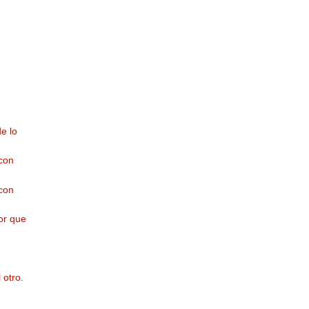
de lo
 con
 con
or que
 otro.