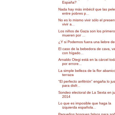
España?
Nada hay más imbécil que las pel
entre pobres p...
No es lo mismo vivir sólo el presen
vivir a...
Los niños de Gaza son los primer
mueren por ...
¿Y si Podemos fuera una liebre de
El caso de la bebedora de cava, v
con hígado...
Arnaldo Otegi está en la cárcel tod
por errore...
La simple belleza de la flor abanic
terraza
“El perfecto anfitrión” engaña lo ju
para disfr...
Sondeo electoral de La Sexta en ju
2014
Lo que es imposible que haga la
izquierda española...
Pequeños bosques falsos para so