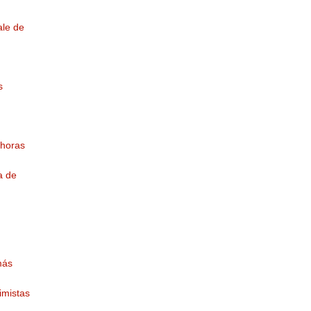
ale de
s
 horas
a de
n
más
imistas