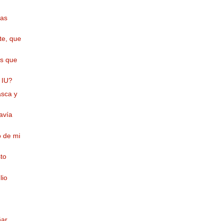
eas
te, que
os que
 IU?
asca y
avía
o de mi
sto
lio
ñar