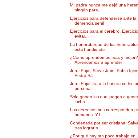
Mi padre nunca me dejó una heren
ningún para...
Ejercicios para defenderse ante la
demencia senil
Ejercicios para el cerebro. Ejercici
evitar...
La honorabilidad de los honorable
está hundiendo
¿Cómo aprendemos más y mejor?
Aprendamos a aprender
Jordi Pujol, Steve Jobs, Pablo Igles
Pedro Sá...
Jordi Pujol tira a la basura su histo
personal ...
Solo ganan los que juegan a gana
lucha
Los derechos nos corresponden po
humanos. Y l...
Condenada por ser cristiana. Salv
tras lograr s...
¿Por qué hay tan poco trabajo en