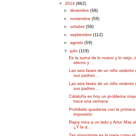
▼
2014
(862)
►
diciembre
(58)
►
noviembre
(59)
►
octubre
(58)
►
septiembre
(112)
►
agosto
(59)
▼
julio
(119)
Es la suma de lo nuevo y lo viejo, 
eterno y ...
Las seis fases de un niño violento
sus padres....
Las seis fases de un niño violento
sus padres....
Cataluña es hoy un problema may
hace una semana
Prohibido quedarse con la primera
impresión
Rajoy mira a un lado y Artur Mas al
¿Y la iz...
Tan importante es la meta como el